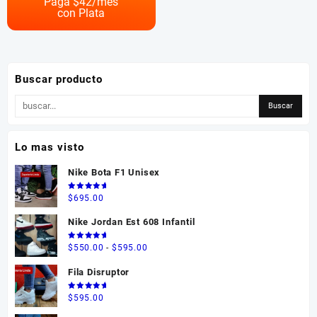
Paga $
42
/mes
$550.00
con Plata
variantes.
Las
opciones
se
pueden
Buscar producto
elegir
en
la
página
Lo mas visto
de
producto
Nike Bota F1 Unisex
Valorado
$
695.00
en
5.00
de 5
Nike Jordan Est 608 Infantil
Valorado
Rango
$
550.00
-
$
595.00
en
5.00
de 5
de
Fila Disruptor
precios:
desde
Valorado
$
595.00
en
5.00
$550.00
de 5