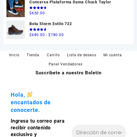
Converse Plataforma Dama Chuck Taylor
hasta
$595.00
Valorado
$
650.00
en
5.00
de 5
Bota Storm Estilo 722
Valorado
Rango
$
680.00
-
$
780.00
en
5.00
de 5
de
precios:
desde
Inicio
Tienda
Carrito
Lista de deseos
Mi cuenta
$680.00
Panel Vendedores
hasta
Suscríbete a nuestro Boletín
$780.00
Hola,
encantados de
conocerte.
Ingresa tu correo para
recibir contenido
exclusivo y