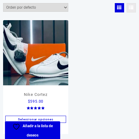
Color del producto
Color del producto
Tamaño del producto
Tamaño del producto
Nike Cortez
$
595.00
Valorado en
5.00
de 5
Seleccionar opciones
Añadir a la lista de
Este
producto
deseos