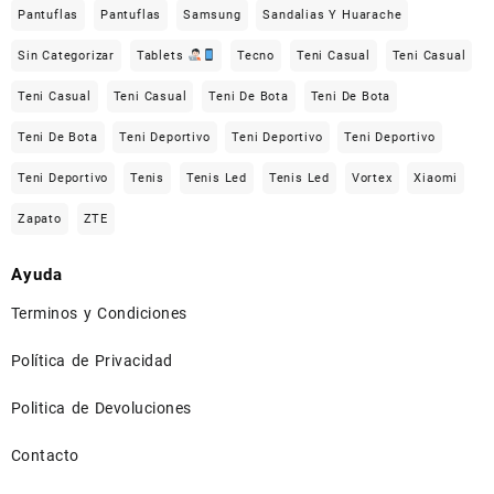
Pantuflas
Pantuflas
Samsung
Sandalias Y Huarache
Sin Categorizar
Tablets
Tecno
Teni Casual
Teni Casual
Teni Casual
Teni Casual
Teni De Bota
Teni De Bota
Teni De Bota
Teni Deportivo
Teni Deportivo
Teni Deportivo
Teni Deportivo
Tenis
Tenis Led
Tenis Led
Vortex
Xiaomi
Zapato
ZTE
Ayuda
Terminos y Condiciones
Política de Privacidad
Politica de Devoluciones
Contacto