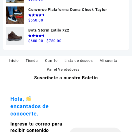
en
5.00
$550.00
de 5
Converse Plataforma Dama Chuck Taylor
hasta
$595.00
Valorado
$
650.00
en
5.00
de 5
Bota Storm Estilo 722
Valorado
Rango
$
680.00
-
$
780.00
en
5.00
de 5
de
precios:
desde
Inicio
Tienda
Carrito
Lista de deseos
Mi cuenta
$680.00
Panel Vendedores
hasta
Suscríbete a nuestro Boletín
$780.00
Hola,
encantados de
conocerte.
Ingresa tu correo para
recibir contenido