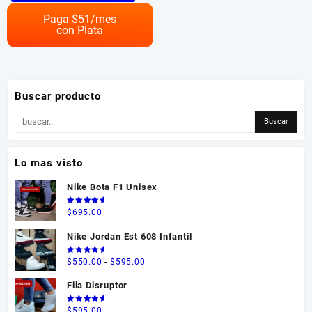
tiene
múltiples
Paga $
51
/mes
con Plata
variantes.
Las
opciones
se
pueden
Buscar producto
elegir
en
la
página
Lo mas visto
de
producto
Nike Bota F1 Unisex
Valorado
$
695.00
en
5.00
de 5
Nike Jordan Est 608 Infantil
Valorado
Rango
$
550.00
-
$
595.00
en
5.00
de 5
de
Fila Disruptor
precios:
desde
Valorado
$
595.00