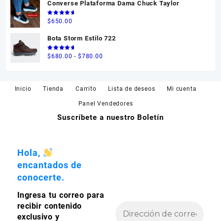
Converse Plataforma Dama Chuck Taylor
hasta
$595.00
Valorado
$
650.00
en
5.00
de 5
Bota Storm Estilo 722
Valorado
Rango
$
680.00
-
$
780.00
en
5.00
de 5
de
precios:
desde
Inicio
Tienda
Carrito
Lista de deseos
Mi cuenta
$680.00
Panel Vendedores
hasta
Suscríbete a nuestro Boletín
$780.00
Hola,
encantados de
conocerte.
Ingresa tu correo para
recibir contenido
exclusivo y