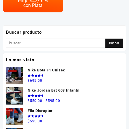
Paga $
42
/mes
$550.00
con Plata
variantes.
Las
opciones
se
pueden
Buscar producto
elegir
en
la
página
Lo mas visto
de
producto
Nike Bota F1 Unisex
Valorado
$
695.00
en
5.00
de 5
Nike Jordan Est 608 Infantil
Valorado
Rango
$
550.00
-
$
595.00
en
5.00
de 5
de
Fila Disruptor
precios:
desde
Valorado
$
595.00
en
5.00
$550.00
de 5