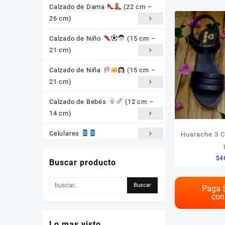
Calzado de Dama
(22 cm –
$460
26 cm)
460
Calzado de Niño
(15 cm –
21 cm)
Calzado de Niña
(15 cm –
Color del
21 cm)
Color del 
Calzado de Bebés
(12 cm –
14 cm)
Tamaño d
Celulares
Huarache 3 C
Tamaño de
Baterías Gonher
$
4
Buscar producto
Consolas
Paga 
Auriculares
con
Smartwatch
Lo mas visto