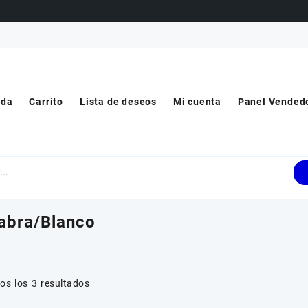
nda
Carrito
Lista de deseos
Mi cuenta
Panel Vended
abra/Blanco
os los 3 resultados
or Rango de Precio