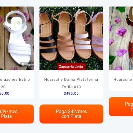
469
478
 producto
producto
el producto
orazones Estilo
Huarache Dama Plataforma
Huarache 
l producto
120
Estilo 010
60.00
$
495.00
Pag
c
$
39
/mes
Paga $
42
/mes
 Plata
con Plata