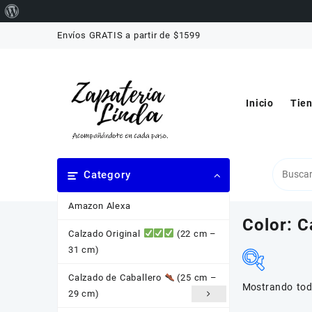
Acerca
Saltar
de
Envíos GRATIS a partir de $1599
al
WordPress
contenido
Inicio
Tie
Category
Amazon Alexa
Color:
C
Calzado Original
(22 cm –
31 cm)
Calzado de Caballero
(25 cm –
Mostrando tod
29 cm)
Filtrar p