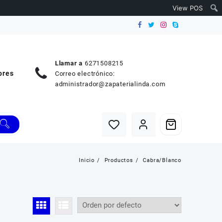
View POS
Llamar a
6271508215
ores
Correo electrónico:
administrador@zapaterialinda.com
Inicio
Productos
Cabra/Blanco