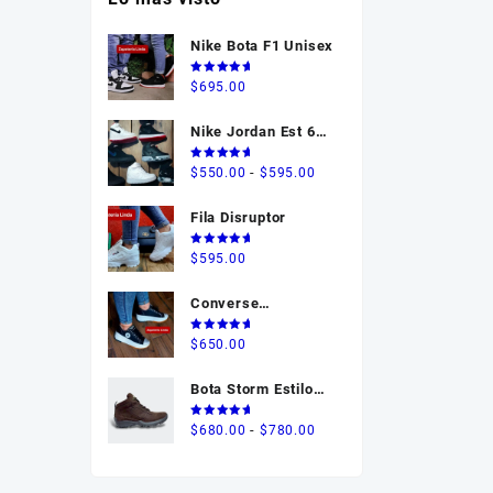
Tablets
Nike Bota F1 Unisex
Sin categorizar
Valorado
$
695.00
en
5.00
de 5
Nike Jordan Est 608
Infantil
Valorado
Rango
-
$
550.00
$
595.00
en
5.00
de 5
de
Fila Disruptor
precios:
desde
Valorado
$
595.00
$550.00
en
5.00
de 5
hasta
Converse
$595.00
Plataforma Dama
Valorado
$
650.00
Chuck Taylor
en
5.00
de 5
Bota Storm Estilo
722
Valorado
Rango
-
$
680.00
$
780.00
en
5.00
de 5
de
precios: