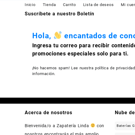
desde
Inicio
Tienda
Carrito
Lista de deseos
Mi cue
$680.00
Suscríbete a nuestro Boletín
hasta
$780.00
Hola,
encantados de cono
Ingresa tu correo para recibir contenid
promociones especiales solo para ti.
¡No hacemos spam! Lee nuestra
política de privacida
información.
Acerca de nosotros
Nube de
Bienvenida/o a Zapatería Linda
con
Baterías 
nosotros encontrarás el más amplio