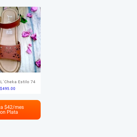
$495
486
495
L´Cheka Estilo 74
$
495.00
a $
42
/mes
on Plata