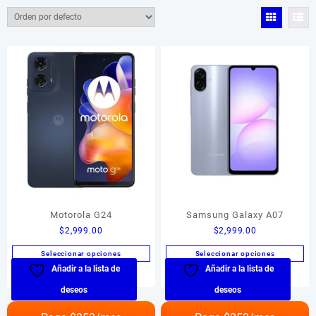
Color del producto
Color del producto
Tamaño del producto
Tamaño del producto
Motorola G24
Samsung Galaxy A07
$
2,999.00
$
2,999.00
Seleccionar opciones
Seleccionar opciones
Añadir a la lista de
Añadir a la lista de
Este
Este
producto
producto
deseos
deseos
tiene
tiene
múltiples
múltiples