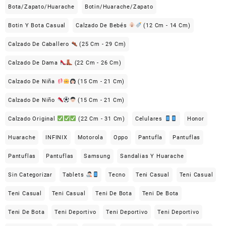
Bota/Zapato/Huarache
Botin/Huarache/Zapato
Botin Y Bota Casual
Calzado De Bebés
(12 Cm - 14 Cm)
Calzado De Caballero
(25 Cm - 29 Cm)
Calzado De Dama
(22 Cm - 26 Cm)
Calzado De Niña
(15 Cm - 21 Cm)
Calzado De Niño
(15 Cm - 21 Cm)
Calzado Original
(22 Cm - 31 Cm)
Celulares
Honor
Huarache
INFINIX
Motorola
Oppo
Pantufla
Pantuflas
Pantuflas
Pantuflas
Samsung
Sandalias Y Huarache
Sin Categorizar
Tablets
Tecno
Teni Casual
Teni Casual
Teni Casual
Teni Casual
Teni De Bota
Teni De Bota
Teni De Bota
Teni Deportivo
Teni Deportivo
Teni Deportivo