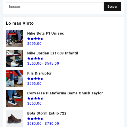
Lo mas visto
Nike Bota F1 Unisex
Valorado
$
695.00
en
5.00
de 5
Nike Jordan Est 608 Infantil
Valorado
Rango
$
550.00
-
$
595.00
en
5.00
de 5
de
Fila Disruptor
precios:
desde
Valorado
$
595.00
en
5.00
$550.00
de 5
Converse Plataforma Dama Chuck Taylor
hasta
$595.00
Valorado
$
650.00
en
5.00
de 5
Bota Storm Estilo 722
Valorado
Rango
$
680.00
-
$
780.00
en
5.00