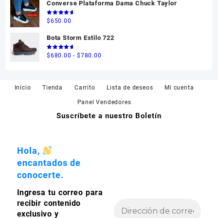
Converse Plataforma Dama Chuck Taylor
hasta
$595.00
Valorado
$
650.00
en
5.00
de 5
Bota Storm Estilo 722
Valorado
Rango
$
680.00
-
$
780.00
en
5.00
de 5
de
precios:
desde
Inicio
Tienda
Carrito
Lista de deseos
Mi cuenta
$680.00
Panel Vendedores
hasta
Suscríbete a nuestro Boletín
$780.00
Hola,
encantados de
conocerte.
Ingresa tu correo para
recibir contenido
exclusivo y