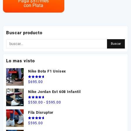
Paga $
51
/mes
con Plata
variantes.
Las
opciones
se
pueden
Buscar producto
elegir
en
la
página
Lo mas visto
de
producto
Nike Bota F1 Unisex
Valorado
$
695.00
en
5.00
de 5
Nike Jordan Est 608 Infantil
Valorado
Rango
$
550.00
-
$
595.00
en
5.00
de 5
de
Fila Disruptor
precios:
desde
Valorado
$
595.00
en
5.00
$550.00
de 5