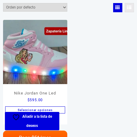
Color del producto
Color del producto
Tamaño del producto
Tamaño del producto
Nike Jordan One Led
$
595.00
Seleccionar opciones
Añadir a la lista de
Este
producto
deseos
tiene
múltiples