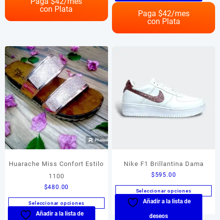
Paga $
42
/mes
tiene
con Plata
variantes.
múltiples
Paga $
42
/mes
Las
con Plata
variantes.
opciones
Las
se
opciones
pueden
se
elegir
pueden
en
elegir
la
en
página
la
de
página
producto
de
producto
Huarache Miss Confort Estilo
Nike F1 Brillantina Dama
$
595.00
1100
$
480.00
Seleccionar opciones
Añadir a la lista de
Este
Seleccionar opciones
producto
Añadir a la lista de
Este
deseos