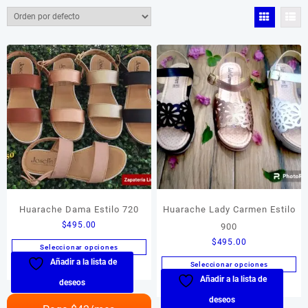
$480
$595
480
509
538
566
595
Color del producto
Color del producto
Tamaño del producto
Tamaño del producto
Huarache Dama Estilo 720
Huarache Lady Carmen Estilo
$
495.00
900
$
495.00
Seleccionar opciones
Añadir a la lista de
Este
Seleccionar opciones
producto
Añadir a la lista de
Este
deseos
tiene
producto
deseos
múltiples