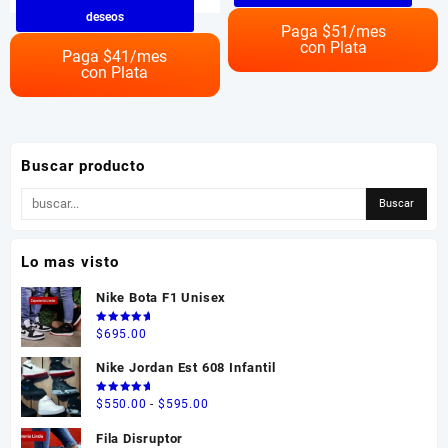
tiene
producto
deseos
múltiples
Paga $
51
/mes
tiene
con Plata
variantes.
múltiples
Paga $
41
/mes
Las
con Plata
variantes.
opciones
Las
se
opciones
pueden
se
elegir
pueden
Buscar producto
en
elegir
la
en
página
la
de
página
producto
Lo mas visto
de
producto
Nike Bota F1 Unisex
Valorado
$
695.00
en
5.00
de 5
Nike Jordan Est 608 Infantil
Valorado
Rango
$
550.00
-
$
595.00
en
5.00
de 5
de
Fila Disruptor
precios: