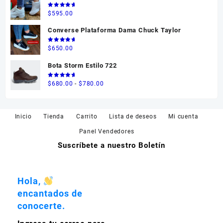
desde
Valorado
$
595.00
en
5.00
$550.00
de 5
Converse Plataforma Dama Chuck Taylor
hasta
$595.00
Valorado
$
650.00
en
5.00
de 5
Bota Storm Estilo 722
Valorado
Rango
$
680.00
-
$
780.00
en
5.00
de 5
de
precios:
desde
Inicio
Tienda
Carrito
Lista de deseos
Mi cuenta
$680.00
Panel Vendedores
hasta
Suscríbete a nuestro Boletín
$780.00
Hola,
encantados de
conocerte.