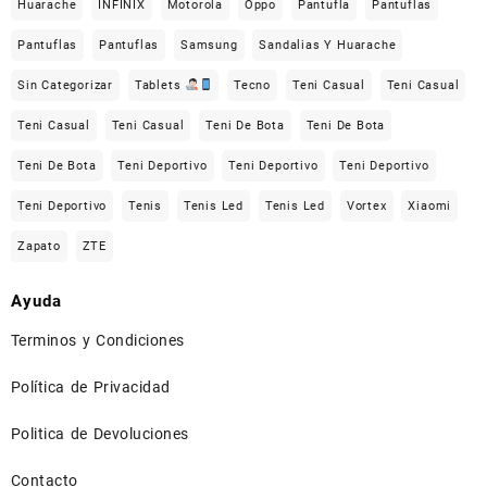
Huarache
INFINIX
Motorola
Oppo
Pantufla
Pantuflas
Pantuflas
Pantuflas
Samsung
Sandalias Y Huarache
Sin Categorizar
Tablets
Tecno
Teni Casual
Teni Casual
Teni Casual
Teni Casual
Teni De Bota
Teni De Bota
Teni De Bota
Teni Deportivo
Teni Deportivo
Teni Deportivo
Teni Deportivo
Tenis
Tenis Led
Tenis Led
Vortex
Xiaomi
Zapato
ZTE
Ayuda
Terminos y Condiciones
Política de Privacidad
Politica de Devoluciones
Contacto