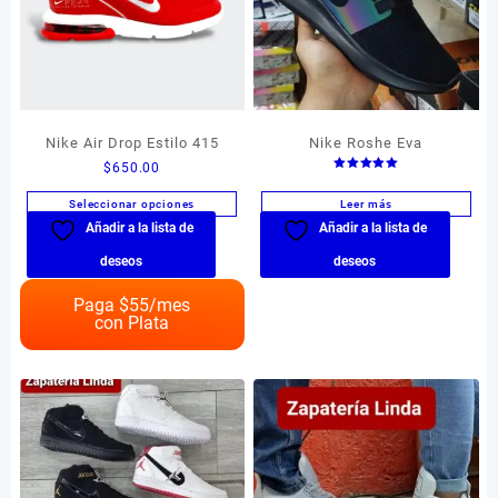
Nike Air Drop Estilo 415
Nike Roshe Eva
$
650.00
Valorado en
5.00
de 5
Leer más
Seleccionar opciones
Añadir a la lista de
Añadir a la lista de
Este
producto
deseos
deseos
tiene
múltiples
Paga $
55
/mes
con Plata
variantes.
Las
opciones
se
pueden
elegir
en
la