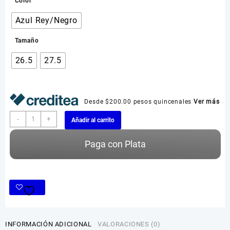
Color
Azul Rey/Negro
Tamaño
26.5
27.5
Desde $200.00 pesos quincenales
Ver más
Adidas
-
+
Añadir al carrito
Estilo
405
Paga con Plata
cantidad
INFORMACIÓN ADICIONAL
VALORACIONES (0)