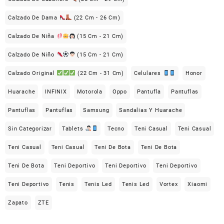
Calzado De Dama
(22 Cm - 26 Cm)
Calzado De Niña
(15 Cm - 21 Cm)
Calzado De Niño
(15 Cm - 21 Cm)
Calzado Original
(22 Cm - 31 Cm)
Celulares
Honor
Huarache
INFINIX
Motorola
Oppo
Pantufla
Pantuflas
Pantuflas
Pantuflas
Samsung
Sandalias Y Huarache
Sin Categorizar
Tablets
Tecno
Teni Casual
Teni Casual
Teni Casual
Teni Casual
Teni De Bota
Teni De Bota
Teni De Bota
Teni Deportivo
Teni Deportivo
Teni Deportivo
Teni Deportivo
Tenis
Tenis Led
Tenis Led
Vortex
Xiaomi
Zapato
ZTE