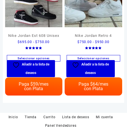
página
de
producto
Nike Jordan Est 608 Unisex
Nike Jordan Retro 4
Rango
Rango
$
695.00
-
$
750.00
$
750.00
-
$
950.00
de
de
Valorado en
Valorado en
precios:
precios:
5.00
5.00
de 5
de 5
Seleccionar opciones
Seleccionar opciones
desde
desde
Añadir a la lista de
Añadir a la lista de
Este
Este
$695.00
$750.00
producto
producto
hasta
hasta
deseos
deseos
tiene
tiene
$750.00
$950.00
múltiples
múltiples
Paga $
59
/mes
Paga $
64
/mes
con Plata
con Plata
variantes.
variantes.
Las
Las
opciones
opciones
se
se
pueden
pueden
Inicio
Tienda
Carrito
Lista de deseos
Mi cuenta
elegir
elegir
en
en
Panel Vendedores