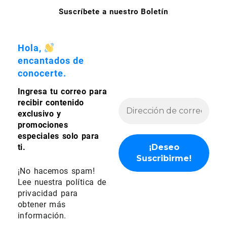
la
la
Suscríbete a nuestro Boletín
página
página
de
de
producto
producto
Hola,
encantados de
conocerte.
Ingresa tu correo para
recibir contenido
exclusivo y
promociones
especiales solo para
ti.
¡No hacemos spam!
Lee nuestra
política de
privacidad
para
obtener más
información.