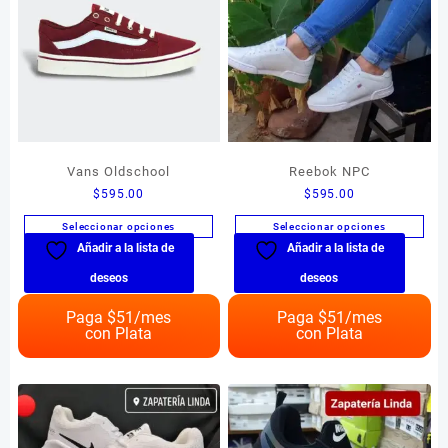
Vans Oldschool
Reebok NPC
$
595.00
$
595.00
Seleccionar opciones
Seleccionar opciones
Añadir a la lista de
Añadir a la lista de
Este
Este
producto
producto
deseos
deseos
tiene
tiene
múltiples
múltiples
Paga $
51
/mes
Paga $
51
/mes
con Plata
con Plata
variantes.
variantes.
Las
Las
opciones
opciones
se
se
pueden
pueden
elegir
elegir