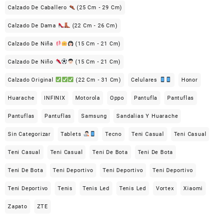
Calzado De Caballero
(25 Cm - 29 Cm)
Calzado De Dama
(22 Cm - 26 Cm)
Calzado De Niña
(15 Cm - 21 Cm)
Calzado De Niño
(15 Cm - 21 Cm)
Calzado Original
(22 Cm - 31 Cm)
Celulares
Honor
Huarache
INFINIX
Motorola
Oppo
Pantufla
Pantuflas
Pantuflas
Pantuflas
Samsung
Sandalias Y Huarache
Sin Categorizar
Tablets
Tecno
Teni Casual
Teni Casual
Teni Casual
Teni Casual
Teni De Bota
Teni De Bota
Teni De Bota
Teni Deportivo
Teni Deportivo
Teni Deportivo
Teni Deportivo
Tenis
Tenis Led
Tenis Led
Vortex
Xiaomi
Zapato
ZTE