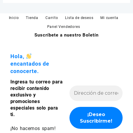
opciones
opciones
se
se
pueden
pueden
Inicio
Tienda
Carrito
Lista de deseos
Mi cuenta
elegir
elegir
en
en
Panel Vendedores
la
la
Suscríbete a nuestro Boletín
página
página
de
de
producto
producto
Hola,
encantados de
conocerte.
Ingresa tu correo para
recibir contenido
exclusivo y
promociones
especiales solo para
ti.
¡No hacemos spam!