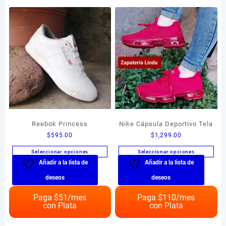
opciones
opciones
se
se
pueden
pueden
elegir
elegir
en
en
la
la
página
página
de
de
producto
producto
Reebok Princess
Nike Cápsula Deportivo Tela
$
595.00
$
1,299.00
Seleccionar opciones
Seleccionar opciones
Añadir a la lista de
Añadir a la lista de
Este
Este
producto
producto
deseos
deseos
tiene
tiene
múltiples
múltiples
Paga $
51
/mes
Paga $
110
/mes
con Plata
con Plata
variantes.
variantes.
Las
Las