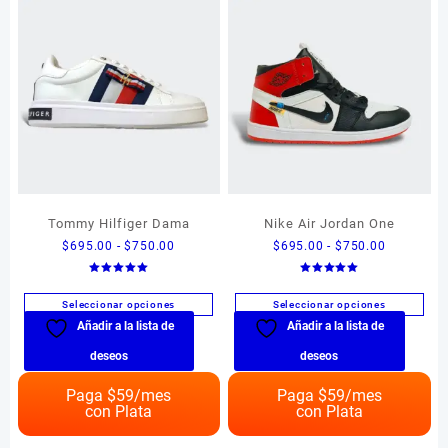
Tommy Hilfiger Dama
Nike Air Jordan One
Rango
Rango
$
695.00
-
$
750.00
$
695.00
-
$
750.00
de
de
Valorado en
Valorado en
precios:
precios:
5.00
5.00
de 5
de 5
Seleccionar opciones
Seleccionar opciones
desde
desde
Añadir a la lista de
Añadir a la lista de
Este
Este
$695.00
$695.00
producto
producto
hasta
hasta
deseos
deseos
tiene
tiene
$750.00
$750.00
múltiples
múltiples
Paga $
59
/mes
Paga $
59
/mes
con Plata
con Plata
variantes.
variantes.
Las
Las