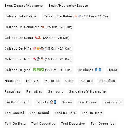
Bota/Zapato/Huarache
Botin/Huarache/Zapato
Botin Y Bota Casual
Calzado De Bebés
(12 Cm - 14 Cm)
Calzado De Caballero
(25 Cm - 29 Cm)
Calzado De Dama
(22 Cm - 26 Cm)
Calzado De Niña
(15 Cm - 21 Cm)
Calzado De Niño
(15 Cm - 21 Cm)
Calzado Original
(22 Cm - 31 Cm)
Celulares
Honor
Huarache
INFINIX
Motorola
Oppo
Pantufla
Pantuflas
Pantuflas
Pantuflas
Samsung
Sandalias Y Huarache
Sin Categorizar
Tablets
Tecno
Teni Casual
Teni Casual
Teni Casual
Teni Casual
Teni De Bota
Teni De Bota
Teni De Bota
Teni Deportivo
Teni Deportivo
Teni Deportivo