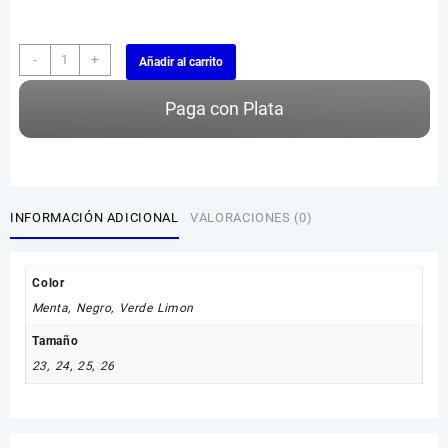
Huarache
-
+
Añadir al carrito
Sponch
Eva
Paga con Plata
Moda
3T
cantidad
INFORMACIÓN ADICIONAL
VALORACIONES (0)
Color
Menta
,
Negro
,
Verde Limon
Tamaño
23
,
24
,
25
,
26