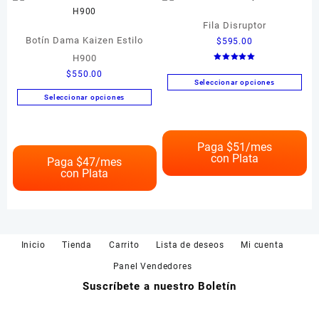
elegir
pueden
Fila Disruptor
en
elegir
Botín Dama Kaizen Estilo
la
$
595.00
en
página
H900
la
Valorado en
de
página
$
550.00
5.00
de 5
Seleccionar opciones
producto
de
Seleccionar opciones
Este
producto
Este
producto
producto
tiene
tiene
múltiples
Paga $
51
/mes
con Plata
múltiples
variantes.
Paga $
47
/mes
con Plata
variantes.
Las
Las
opciones
opciones
se
se
pueden
pueden
elegir
Inicio
Tienda
Carrito
Lista de deseos
Mi cuenta
elegir
en
en
la
Panel Vendedores
la
página
Suscríbete a nuestro Boletín
página
de
de
producto