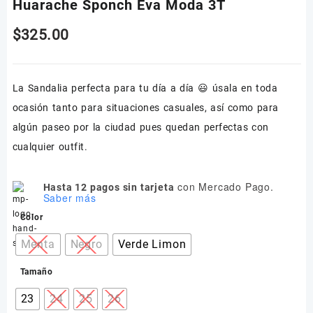
Huarache Sponch Eva Moda 3T
$
325.00
La Sandalia perfecta para tu día a día 😃 úsala en toda
ocasión tanto para situaciones casuales, así como para
algún paseo por la ciudad pues quedan perfectas con
cualquier outfit.
con Mercado Pago.
Hasta 12 pagos sin tarjeta
Saber más
Color
Menta
Negro
Verde Limon
Tamaño
23
24
25
26