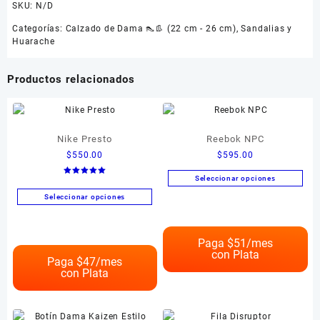
SKU:
N/D
Categorías:
Calzado de Dama 👠👢 (22 cm - 26 cm)
,
Sandalias y
Huarache
Productos relacionados
Nike Presto
Reebok NPC
$
550.00
$
595.00
Seleccionar opciones
Valorado en
5.00
Este
de 5
Seleccionar opciones
producto
Este
tiene
producto
múltiples
Paga $
51
/mes
tiene
con Plata
variantes.
múltiples
Paga $
47
/mes
Las
con Plata
variantes.
opciones
Las
se
opciones
pueden
se