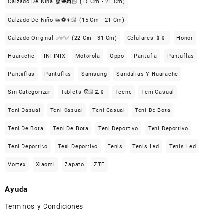
Calzado De Niña 🩰👑👸🏻 (15 Cm - 21 Cm)
Calzado De Niño 👟⚽👦🏻 (15 Cm - 21 Cm)
Calzado Original ✅✅✅ (22 Cm - 31 Cm)
Celulares 📱📱
Honor
Huarache
INFINIX
Motorola
Oppo
Pantufla
Pantuflas
Pantuflas
Pantuflas
Samsung
Sandalias Y Huarache
Sin Categorizar
Tablets 🧑🏻‍💻📱
Tecno
Teni Casual
Teni Casual
Teni Casual
Teni Casual
Teni De Bota
Teni De Bota
Teni De Bota
Teni Deportivo
Teni Deportivo
Teni Deportivo
Teni Deportivo
Tenis
Tenis Led
Tenis Led
Vortex
Xiaomi
Zapato
ZTE
Ayuda
Terminos y Condiciones