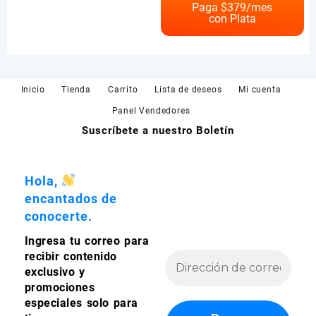
múltiples
Paga $
379
/mes
con Plata
variantes.
Las
opciones
se
pueden
Inicio
Tienda
Carrito
Lista de deseos
Mi cuenta
elegir
en
Panel Vendedores
la
Suscríbete a nuestro Boletín
página
de
producto
Hola,
encantados de
conocerte.
Ingresa tu correo para
recibir contenido
exclusivo y
promociones
especiales solo para