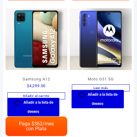
Samsung A12
Moto G51 5G
$
4,299.00
Leer más
Añadir a la lista de
Añadir al carrito
Añadir a la lista de
deseos
deseos
Paga $
362
/mes
con Plata