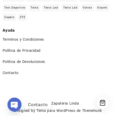
Teni Deportivo
Tenis
Tenis Led
Tenis Led
Vortex
Xiaomi
Zapato
ZTE
Ayuda
Terminos y Condiciones
Política de Privacidad
Politica de Devoluciones
Contacto
⠀
© 2026
Zapateria Linda
Contacto
Designed by
Tema para WordPress de Themehunk
Open