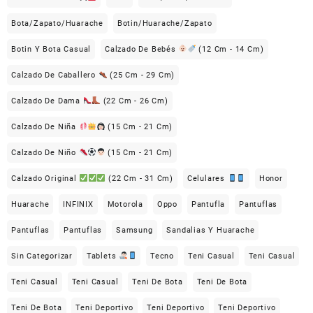
Bota/Zapato/Huarache
Botin/Huarache/Zapato
Botin Y Bota Casual
Calzado De Bebés
(12 Cm - 14 Cm)
Calzado De Caballero
(25 Cm - 29 Cm)
Calzado De Dama
(22 Cm - 26 Cm)
Calzado De Niña
(15 Cm - 21 Cm)
Calzado De Niño
(15 Cm - 21 Cm)
Calzado Original
(22 Cm - 31 Cm)
Celulares
Honor
Huarache
INFINIX
Motorola
Oppo
Pantufla
Pantuflas
Pantuflas
Pantuflas
Samsung
Sandalias Y Huarache
Sin Categorizar
Tablets
Tecno
Teni Casual
Teni Casual
Teni Casual
Teni Casual
Teni De Bota
Teni De Bota
Teni De Bota
Teni Deportivo
Teni Deportivo
Teni Deportivo