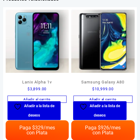
Lanix Alpha 1v
Samsung Galaxy A80
$
3,899.00
$
10,999.00
Añadir al carrito
Añadir al carrito
Añadir a la lista de
Añadir a la lista de
deseos
deseos
Paga $
329
/mes
Paga $
926
/mes
con Plata
con Plata