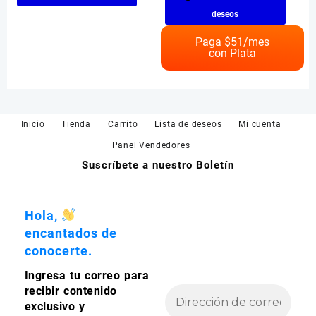
producto
deseos
tiene
múltiples
Paga $
51
/mes
con Plata
variantes.
Las
opciones
se
pueden
Inicio
Tienda
Carrito
Lista de deseos
Mi cuenta
elegir
en
Panel Vendedores
la
Suscríbete a nuestro Boletín
página
de
producto
Hola,
encantados de
conocerte.
Ingresa tu correo para
recibir contenido
exclusivo y