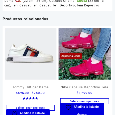
Dama
(22 cm - 26 cm)
,
Calzado Original
(22 cm - 31
cm)
,
Teni Casual
,
Teni Casual
,
Teni Deportivo
,
Teni Deportivo
Productos relacionados
Tommy Hilfiger Dama
Nike Cápsula Deportivo Tela
Rango
$
695.00
-
$
750.00
$
1,299.00
de
Seleccionar opciones
Valorado en
precios:
5.00
Añadir a la lista de
Este
de 5
Seleccionar opciones
desde
producto
Añadir a la lista de
Este
$695.00
deseos