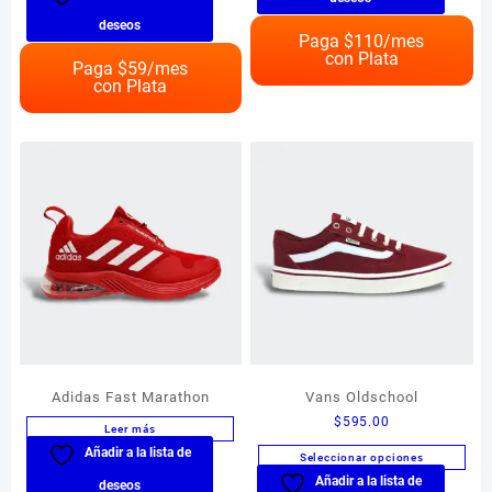
tiene
producto
hasta
deseos
múltiples
Paga $
110
/mes
tiene
$750.00
con Plata
variantes.
múltiples
Paga $
59
/mes
Las
con Plata
variantes.
opciones
Las
se
opciones
pueden
se
elegir
pueden
en
elegir
la
en
página
la
de
página
producto
de
producto
Adidas Fast Marathon
Vans Oldschool
$
595.00
Leer más
Añadir a la lista de
Seleccionar opciones
Añadir a la lista de
Este
deseos