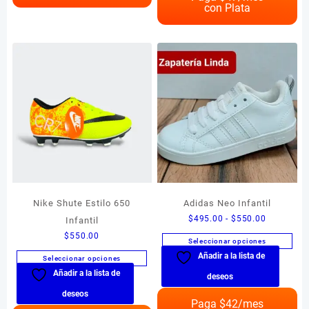
Las
con Plata
variantes.
opciones
Las
se
opciones
pueden
se
elegir
pueden
en
elegir
la
en
página
la
de
página
producto
de
producto
Nike Shute Estilo 650
Adidas Neo Infantil
Rango
$
495.00
-
$
550.00
Infantil
de
$
550.00
Seleccionar opciones
precios:
Añadir a la lista de
Este
Seleccionar opciones
desde
producto
Añadir a la lista de
Este
$495.00
deseos
tiene
producto
hasta
deseos
múltiples
Paga $
42
/mes
tiene
$550.00