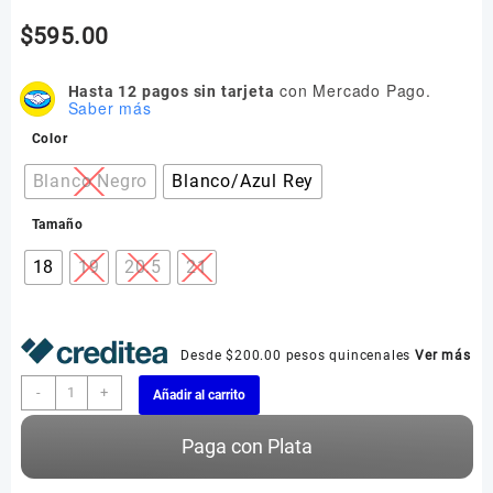
$
595.00
con Mercado Pago.
Hasta 12 pagos sin tarjeta
Saber más
Color
Blanco Negro
Blanco/Azul Rey
Tamaño
18
19
20.5
21
Desde $200.00 pesos quincenales
Ver más
Nike
-
+
Añadir al carrito
Jordan
One
Paga con Plata
Luces
Led