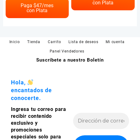
con Plata
variantes.
múltiples
Paga $
47
/mes
Las
con Plata
variantes.
opciones
Las
se
opciones
pueden
se
elegir
pueden
Inicio
Tienda
Carrito
Lista de deseos
Mi cuenta
en
elegir
la
en
Panel Vendedores
página
la
Suscríbete a nuestro Boletín
de
página
producto
de
producto
Hola,
encantados de
conocerte.
Ingresa tu correo para
recibir contenido
exclusivo y
promociones
especiales solo para