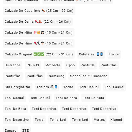
Calzado De Caballero
(25 Cm - 29 Cm)
Calzado De Dama
(22 Cm - 26 Cm)
Calzado De Niña
(15 Cm - 21 Cm)
Calzado De Niño
(15 Cm - 21 Cm)
Calzado Original
(22 Cm - 31 Cm)
Celulares
Honor
Huarache
INFINIX
Motorola
Oppo
Pantufla
Pantuflas
Pantuflas
Pantuflas
Samsung
Sandalias Y Huarache
Sin Categorizar
Tablets
Tecno
Teni Casual
Teni Casual
Teni Casual
Teni Casual
Teni De Bota
Teni De Bota
Teni De Bota
Teni Deportivo
Teni Deportivo
Teni Deportivo
Teni Deportivo
Tenis
Tenis Led
Tenis Led
Vortex
Xiaomi
Zapato
ZTE