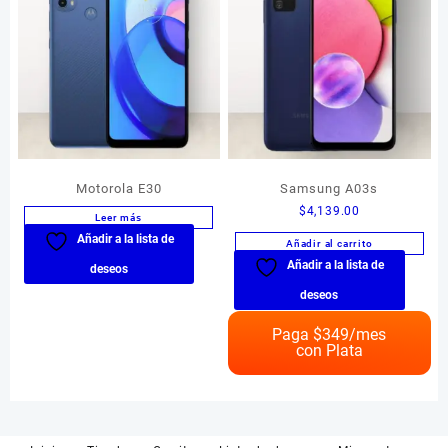
Motorola E30
Samsung A03s
$
4,139.00
Leer más
Añadir a la lista de
Añadir al carrito
Añadir a la lista de
deseos
deseos
Paga $
349
/mes
con Plata