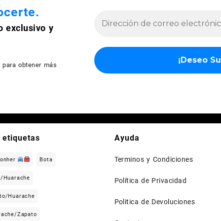
certe.
o exclusivo y
d
para obtener más
 etiquetas
Ayuda
Terminos y Condiciones
Gonher
Bota
n/Huarache
Política de Privacidad
to/Huarache
Politica de Devoluciones
rache/Zapato