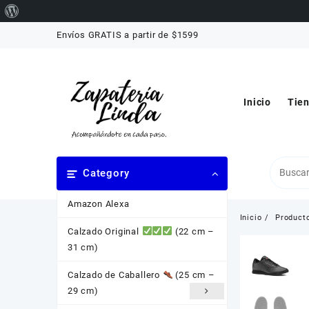
Acerca
Saltar
de
Envíos GRATIS a partir de $1599
al
WordPress
contenido
Inicio
Tie
Category
Amazon Alexa
Inicio
Product
Calzado Original
(22 cm –
31 cm)
Calzado de Caballero
(25 cm –
29 cm)