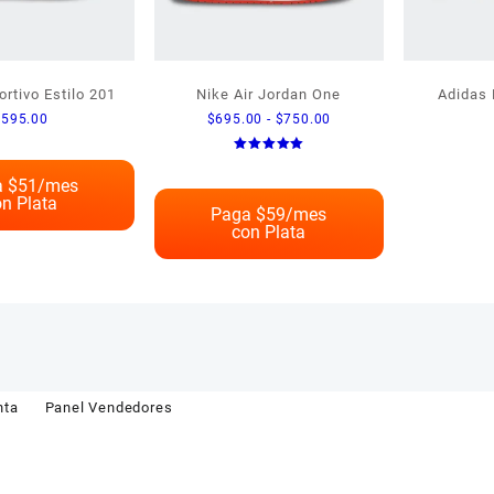
rtivo Estilo 201
Nike Air Jordan One
Adidas 
Rango
$
595.00
$
695.00
-
$
750.00
de
Valorado
precios:
en
 $
51
/mes
5.00
desde
de 5
n Plata
$695.00
Paga $
59
/mes
con Plata
hasta
$750.00
nta
Panel Vendedores