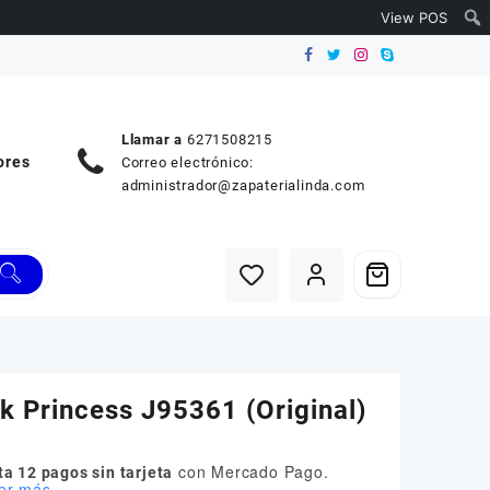
View POS
Llamar a
6271508215
ores
Correo electrónico:
administrador@zapaterialinda.com
k Princess J95361 (Original)
con Mercado Pago.
a 12 pagos sin tarjeta
er más