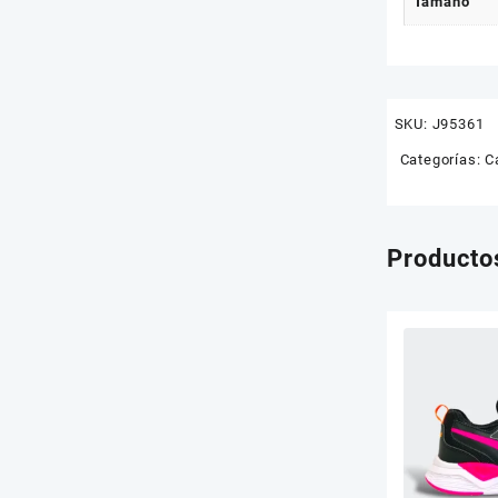
Tamaño
Tablets
Sin categorizar
SKU:
J95361
Categorías:
C
Producto