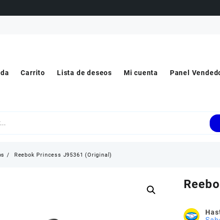
nda
Carrito
Lista de deseos
Mi cuenta
Panel Vended
os
Reebok Princess J95361 (Original)
Reebo
Hast
Sab