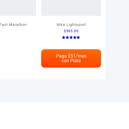
Fast Marathon
Nike Lightsport
$
595.00
Valorado
en
5.00
de 5
Paga $
51
/mes
con Plata