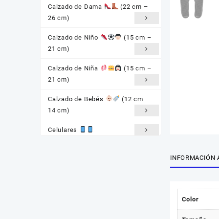
Calzado de Dama
(22 cm –
26 cm)
Calzado de Niño
(15 cm –
21 cm)
Calzado de Niña
(15 cm –
21 cm)
Calzado de Bebés
(12 cm –
14 cm)
Celulares
Baterías Gonher
INFORMACIÓN 
Consolas
Auriculares
Color
Smartwatch