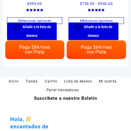
Rango
$
995.00
$
750.00
-
$
950.00
de
Valorado en
Valorado en
precios:
5.00
5.00
de 5
de 5
Seleccionar opciones
Seleccionar opciones
desde
Añadir a la lista de
Añadir a la lista de
Este
Este
$750.00
producto
producto
hasta
deseos
deseos
tiene
tiene
$950.00
múltiples
múltiples
Paga $
84
/mes
Paga $
64
/mes
con Plata
con Plata
variantes.
variantes.
Las
Las
opciones
opciones
se
se
pueden
pueden
Inicio
Tienda
Carrito
Lista de deseos
Mi cuenta
elegir
elegir
en
en
Panel Vendedores
la
la
Suscríbete a nuestro Boletín
página
página
de
de
producto
producto
Hola,
encantados de