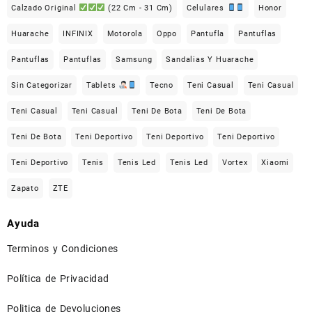
Calzado Original
(22 Cm - 31 Cm)
Celulares
Honor
Huarache
INFINIX
Motorola
Oppo
Pantufla
Pantuflas
Pantuflas
Pantuflas
Samsung
Sandalias Y Huarache
Sin Categorizar
Tablets
Tecno
Teni Casual
Teni Casual
Teni Casual
Teni Casual
Teni De Bota
Teni De Bota
Teni De Bota
Teni Deportivo
Teni Deportivo
Teni Deportivo
Teni Deportivo
Tenis
Tenis Led
Tenis Led
Vortex
Xiaomi
Zapato
ZTE
Ayuda
Terminos y Condiciones
Política de Privacidad
Politica de Devoluciones