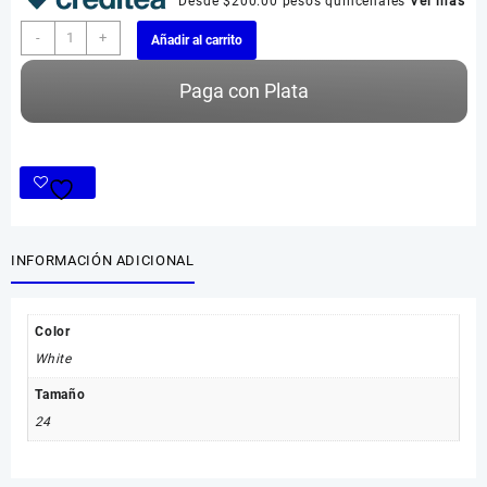
Desde $200.00 pesos quincenales
Ver más
Reebok
-
+
Añadir al carrito
Princess
J95362
Paga con Plata
(Original)
cantidad
INFORMACIÓN ADICIONAL
Color
White
Tamaño
24