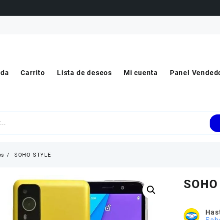
nda
Carrito
Lista de deseos
Mi cuenta
Panel Vended
os
SOHO STYLE
SOHO
Hast
Sab