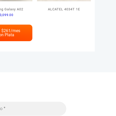
g Galaxy A02
ALCATEL 4034T 1E
3,099.00
 $
261
/mes
on Plata