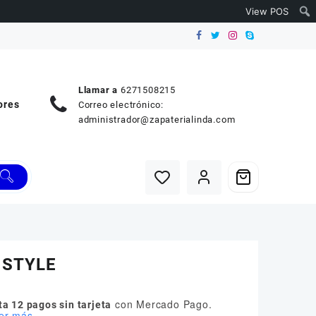
View POS
Llamar a
6271508215
ores
Correo electrónico:
administrador@zapaterialinda.com
 STYLE
con Mercado Pago.
a 12 pagos sin tarjeta
er más