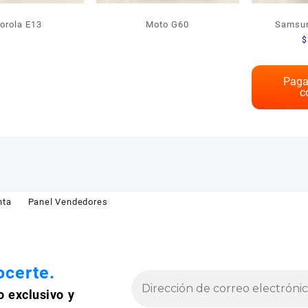
orola E13
Moto G60
Samsun
$
Paga
c
nta
Panel Vendedores
certe.
o exclusivo y