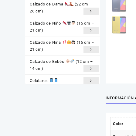
Calzado de Dama
(22 cm –
26 cm)
Calzado de Niño
(15 cm –
21 cm)
Calzado de Niña
(15 cm –
21 cm)
Calzado de Bebés
(12 cm –
14 cm)
Celulares
Baterías Gonher
INFORMACIÓN 
Consolas
Auriculares
Color
Smartwatch