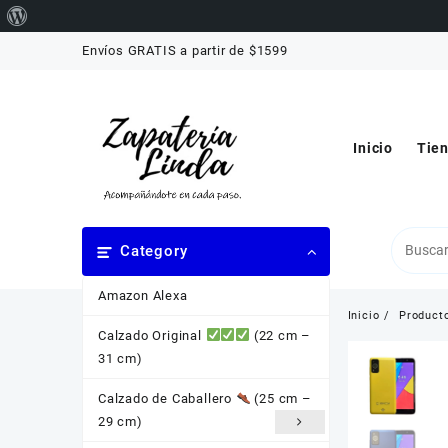
Acerca
Saltar
de
Envíos GRATIS a partir de $1599
al
WordPress
contenido
Inicio
Tie
Category
Amazon Alexa
Inicio
Product
Calzado Original
(22 cm –
31 cm)
Calzado de Caballero
(25 cm –
29 cm)