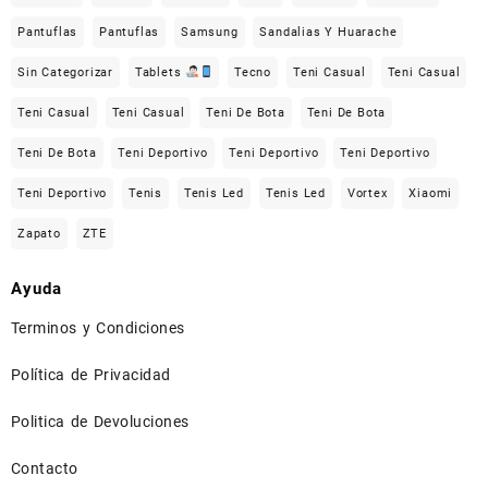
Pantuflas
Pantuflas
Samsung
Sandalias Y Huarache
Sin Categorizar
Tablets
Tecno
Teni Casual
Teni Casual
Teni Casual
Teni Casual
Teni De Bota
Teni De Bota
Teni De Bota
Teni Deportivo
Teni Deportivo
Teni Deportivo
Teni Deportivo
Tenis
Tenis Led
Tenis Led
Vortex
Xiaomi
Zapato
ZTE
Ayuda
Terminos y Condiciones
Política de Privacidad
Politica de Devoluciones
Contacto