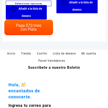
Añadir a la lista de
Seleccionar opciones
Añadir a la lista de
Este
deseos
producto
deseos
tiene
múltiples
Paga $
72
/mes
con Plata
variantes.
Las
opciones
se
pueden
Inicio
Tienda
Carrito
Lista de deseos
Mi cuenta
elegir
en
Panel Vendedores
la
Suscríbete a nuestro Boletín
página
de
producto
Hola,
encantados de
conocerte.
Ingresa tu correo para