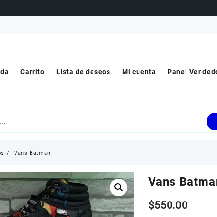
nda
Carrito
Lista de deseos
Mi cuenta
Panel Vended
os
Vans Batman
Vans Batma
$
550.00