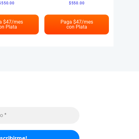
$
550.00
$
550.00
a $
47
/mes
Paga $
47
/mes
on Plata
con Plata