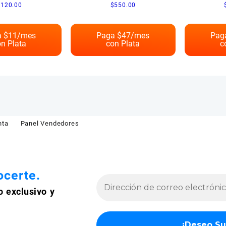
$
120.00
$
550.00
 $
11
/mes
Paga $
47
/mes
Pag
n Plata
con Plata
c
nta
Panel Vendedores
certe.
o exclusivo y