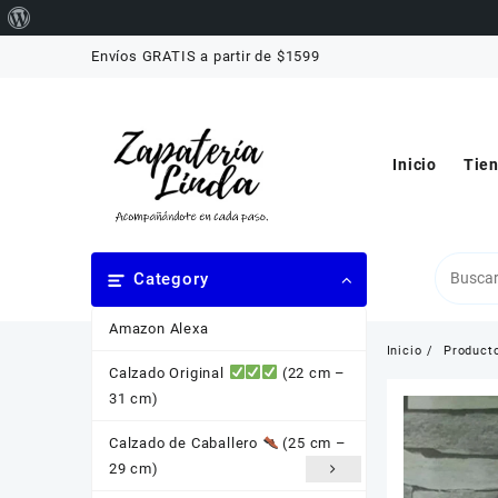
Acerca
Saltar
de
Envíos GRATIS a partir de $1599
al
WordPress
contenido
Inicio
Tie
Category
Amazon Alexa
Inicio
Product
Calzado Original
(22 cm –
31 cm)
Calzado de Caballero
(25 cm –
29 cm)