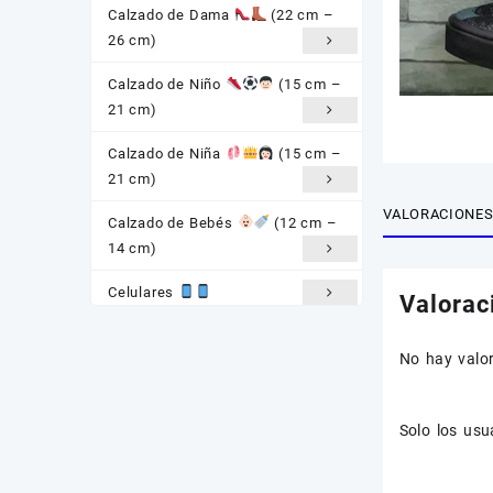
Calzado de Dama
(22 cm –
26 cm)
Calzado de Niño
(15 cm –
21 cm)
Calzado de Niña
(15 cm –
21 cm)
VALORACIONES 
Calzado de Bebés
(12 cm –
14 cm)
Celulares
Valorac
Baterías Gonher
No hay valo
Consolas
Auriculares
Solo los us
Smartwatch