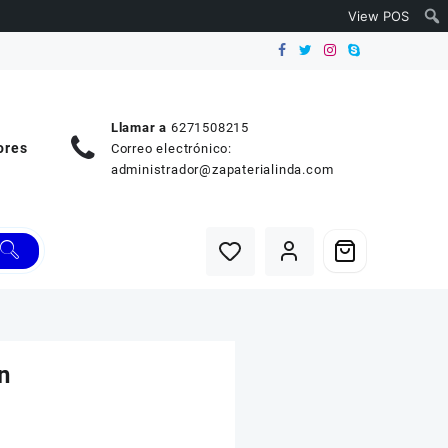
View POS
Llamar a
6271508215
ores
Correo electrónico:
administrador@zapaterialinda.com
n