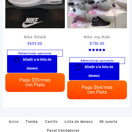
página
de
producto
Nike Shield
Nike Joy Ride
$
695.00
$
750.00
Seleccionar opciones
Valorado en
5.00
Añadir a la lista de
Este
de 5
Seleccionar opciones
producto
Añadir a la lista de
Este
deseos
tiene
producto
deseos
múltiples
Paga $
59
/mes
tiene
con Plata
variantes.
múltiples
Paga $
64
/mes
Las
con Plata
variantes.
opciones
Las
se
opciones
pueden
se
elegir
pueden
Inicio
Tienda
Carrito
Lista de deseos
Mi cuenta
en
elegir
la
en
Panel Vendedores