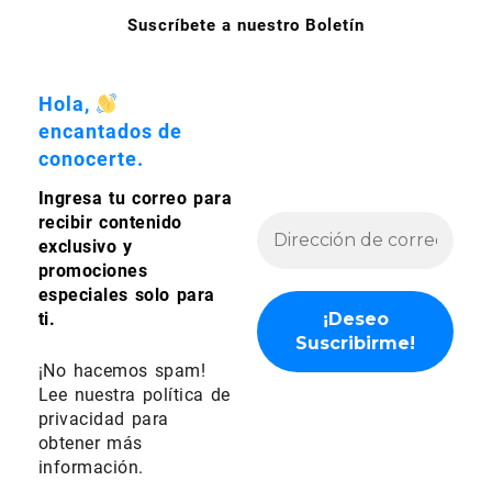
página
la
Suscríbete a nuestro Boletín
de
página
producto
de
producto
Hola,
encantados de
conocerte.
Ingresa tu correo para
recibir contenido
exclusivo y
promociones
especiales solo para
ti.
¡No hacemos spam!
Lee nuestra
política de
privacidad
para
obtener más
información.