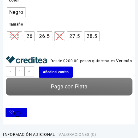
Color
Negro
Tamaño
25.5
26
26.5
27
27.5
28.5
Desde $200.00 pesos quincenales
Ver más
Zapato
-
+
Añadir al carrito
Custom
Style
Paga con Plata
2121
cantidad
INFORMACIÓN ADICIONAL
VALORACIONES (0)