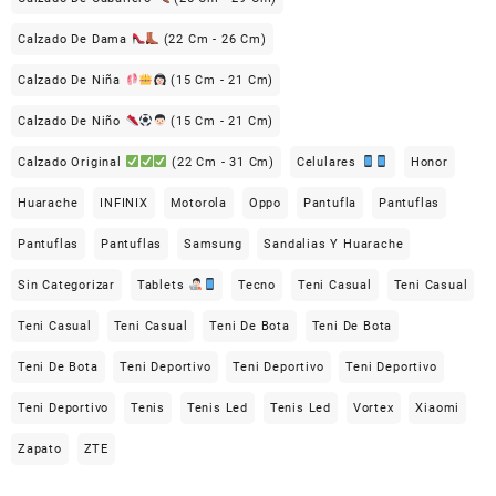
Calzado De Dama
(22 Cm - 26 Cm)
Calzado De Niña
(15 Cm - 21 Cm)
Calzado De Niño
(15 Cm - 21 Cm)
Calzado Original
(22 Cm - 31 Cm)
Celulares
Honor
Huarache
INFINIX
Motorola
Oppo
Pantufla
Pantuflas
Pantuflas
Pantuflas
Samsung
Sandalias Y Huarache
Sin Categorizar
Tablets
Tecno
Teni Casual
Teni Casual
Teni Casual
Teni Casual
Teni De Bota
Teni De Bota
Teni De Bota
Teni Deportivo
Teni Deportivo
Teni Deportivo
Teni Deportivo
Tenis
Tenis Led
Tenis Led
Vortex
Xiaomi
Zapato
ZTE