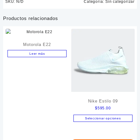
SKU:
N/D
Categoría:
Sin categorizar
Productos relacionados
Motorola E22
Leer más
Nike Estilo 09
$
595.00
Seleccionar opciones
Este
producto
tiene