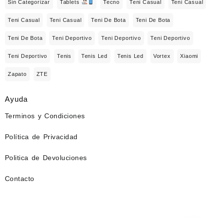
Sin Categorizar
Tablets
Tecno
Teni Casual
Teni Casual
Teni Casual
Teni Casual
Teni De Bota
Teni De Bota
Teni De Bota
Teni Deportivo
Teni Deportivo
Teni Deportivo
Teni Deportivo
Tenis
Tenis Led
Tenis Led
Vortex
Xiaomi
Zapato
ZTE
Ayuda
Terminos y Condiciones
Política de Privacidad
Politica de Devoluciones
Contacto
⠀