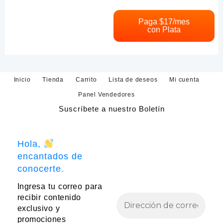
la
tiene
página
múltiples
Paga $
17
/mes
de
con Plata
variantes.
producto
Las
opciones
se
pueden
Inicio
Tienda
Carrito
Lista de deseos
Mi cuenta
elegir
en
Panel Vendedores
la
Suscríbete a nuestro Boletín
página
de
producto
Hola,
encantados de
conocerte.
Ingresa tu correo para
recibir contenido
exclusivo y
promociones