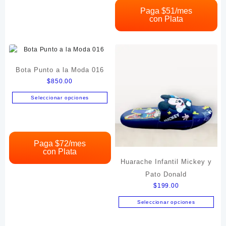
múltiples
Paga $
51
/mes
con Plata
variantes.
Las
opciones
se
pueden
Bota Punto a la Moda 016
elegir
$
850.00
en
la
Seleccionar opciones
página
Este
de
producto
producto
tiene
múltiples
Paga $
72
/mes
con Plata
variantes.
Huarache Infantil Mickey y
Las
opciones
Pato Donald
se
$
199.00
pueden
Seleccionar opciones
elegir
Este
en
producto