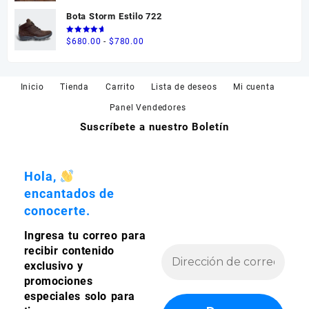
de 5
Bota Storm Estilo 722
Valorado
Rango
$
680.00
-
$
780.00
en
5.00
de 5
de
precios:
desde
Inicio
Tienda
Carrito
Lista de deseos
Mi cuenta
$680.00
Panel Vendedores
hasta
Suscríbete a nuestro Boletín
$780.00
Hola,
encantados de
conocerte.
Ingresa tu correo para
recibir contenido
exclusivo y
promociones
especiales solo para