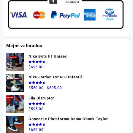
Mejor valorados
Nike Bota F1 Unisex
Valorado
$
695.00
en
5.00
de 5
Nike Jordan Est 608 Infantil
Valorado
Rango
$
550.00
-
$
595.00
en
5.00
de 5
de
Fila Disruptor
precios:
desde
Valorado
$
595.00
en
5.00
$550.00
de 5
Converse Plataforma Dama Chuck Taylor
hasta
$595.00
Valorado
$
650.00
en
5.00