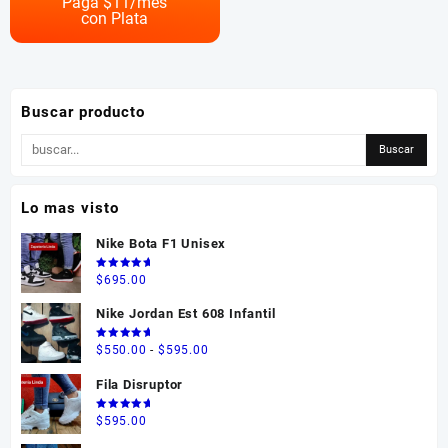
Paga $
11
/mes
con Plata
variantes.
Las
opciones
se
pueden
Buscar producto
elegir
en
la
página
Lo mas visto
de
producto
Nike Bota F1 Unisex
Valorado
$
695.00
en
5.00
de 5
Nike Jordan Est 608 Infantil
Valorado
Rango
$
550.00
-
$
595.00
en
5.00
de 5
de
Fila Disruptor
precios:
desde
Valorado
$
595.00
en
5.00
$550.00
de 5