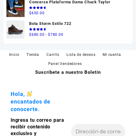
Converse Plataforma Dama Chuck Taylor
hasta
$595.00
Valorado
$
650.00
en
5.00
de 5
Bota Storm Estilo 722
Valorado
Rango
$
680.00
-
$
780.00
en
5.00
de 5
de
precios:
desde
Inicio
Tienda
Carrito
Lista de deseos
Mi cuenta
$680.00
Panel Vendedores
hasta
Suscríbete a nuestro Boletín
$780.00
Hola,
encantados de
conocerte.
Ingresa tu correo para
recibir contenido
exclusivo y