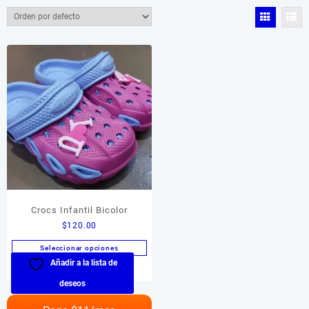
Color del producto
Color del producto
Tamaño del producto
Tamaño del producto
Crocs Infantil Bicolor
$
120.00
Seleccionar opciones
Añadir a la lista de
Este
producto
deseos
tiene
múltiples