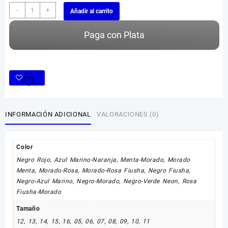
Crocs
-
+
Añadir al carrito
Infantil
Bicolor
Paga con Plata
cantidad
INFORMACIÓN ADICIONAL
VALORACIONES (0)
Color
Negro Rojo
,
Azul Marino-Naranja
,
Menta-Morado
,
Morado
Menta
,
Morado-Rosa
,
Morado-Rosa Fiusha
,
Negro Fiusha
,
Negro-Azul Marino
,
Negro-Morado
,
Negro-Verde Neon
,
Rosa
Fiusha-Morado
Tamaño
12
,
13
,
14
,
15
,
16
,
05
,
06
,
07
,
08
,
09
,
10
,
11