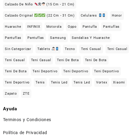
Calzado De Niño
(15 Cm - 21 Cm)
Calzado Original
(22 Cm - 31 Cm)
Celulares
Honor
Huarache
INFINIX
Motorola
Oppo
Pantufla
Pantuflas
Pantuflas
Pantuflas
Samsung
Sandalias Y Huarache
Sin Categorizar
Tablets
Tecno
Teni Casual
Teni Casual
Teni Casual
Teni Casual
Teni De Bota
Teni De Bota
Teni De Bota
Teni Deportivo
Teni Deportivo
Teni Deportivo
Teni Deportivo
Tenis
Tenis Led
Tenis Led
Vortex
Xiaomi
Zapato
ZTE
Ayuda
Terminos y Condiciones
Política de Privacidad