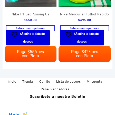
Nike F1 Led Among Us
Nike Mercurial Futbol Rápido
$
650.00
$
495.00
Seleccionar opciones
Seleccionar opciones
Añadir a la lista de
Añadir a la lista de
Este
Este
producto
producto
deseos
deseos
tiene
tiene
múltiples
múltiples
Paga $
55
/mes
Paga $
42
/mes
con Plata
con Plata
variantes.
variantes.
Las
Las
opciones
opciones
se
se
pueden
pueden
Inicio
Tienda
Carrito
Lista de deseos
Mi cuenta
elegir
elegir
en
en
Panel Vendedores
la
la
Suscríbete a nuestro Boletín
página
página
de
de
producto
producto
Hola,