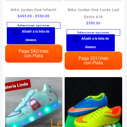
Nike Jordan One Infantil
Nike Jordan One Luces Led
Rango
$
495.00
-
$
550.00
Estilo 418
de
$
595.00
Seleccionar opciones
precios:
Añadir a la lista de
Este
Seleccionar opciones
desde
producto
Añadir a la lista de
Este
$495.00
deseos
tiene
producto
hasta
deseos
múltiples
Paga $
42
/mes
tiene
$550.00
con Plata
variantes.
múltiples
Paga $
51
/mes
Las
con Plata
variantes.
opciones
Las
se
opciones
pueden
se
elegir
pueden
en
elegir
la
en
página
la
de
página
producto
de
producto