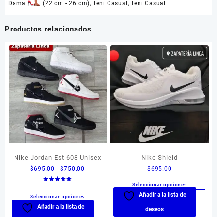
Dama
(22 cm - 26 cm)
,
Teni Casual
,
Teni Casual
Productos relacionados
Nike Jordan Est 608 Unisex
Nike Shield
Rango
$
695.00
-
$
750.00
$
695.00
de
Seleccionar opciones
Valorado en
precios:
5.00
Añadir a la lista de
Este
de 5
Seleccionar opciones
desde
producto
Añadir a la lista de
Este
$695.00
deseos
tiene