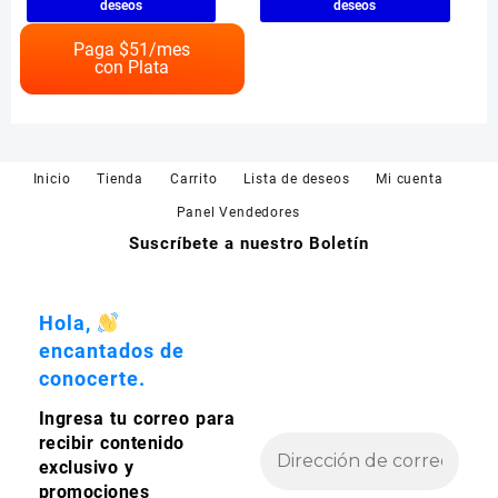
deseos
deseos
tiene
múltiples
Paga $
51
/mes
con Plata
variantes.
Las
opciones
se
pueden
Inicio
Tienda
Carrito
Lista de deseos
Mi cuenta
elegir
en
Panel Vendedores
la
Suscríbete a nuestro Boletín
página
de
producto
Hola,
encantados de
conocerte.
Ingresa tu correo para
recibir contenido
exclusivo y
promociones