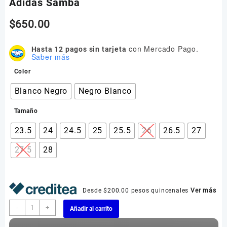
Adidas Samba
$
650.00
con Mercado Pago.
Hasta 12 pagos sin tarjeta
Saber más
Color
Blanco Negro
Negro Blanco
Tamaño
23.5
24
24.5
25
25.5
26
26.5
27
27.5
28
Desde $200.00 pesos quincenales
Ver más
Adidas
-
+
Añadir al carrito
Samba
cantidad