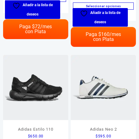
5.00
Añadir a la lista de
Este
de 5
Seleccionar opciones
producto
Añadir a la lista de
Este
deseos
tiene
producto
deseos
múltiples
Paga $
72
/mes
tiene
con Plata
variantes.
múltiples
Paga $
160
/mes
Las
con Plata
variantes.
opciones
Las
se
opciones
pueden
se
elegir
pueden
en
elegir
la
en
página
la
de
página
producto
de
producto
Adidas Estilo 110
Adidas Neo 2
$
650.00
$
595.00