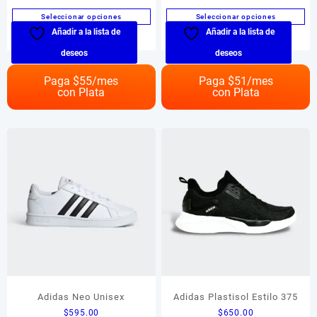
Seleccionar opciones
Seleccionar opciones
Añadir a la lista de
Añadir a la lista de
Este
Este
producto
producto
deseos
deseos
tiene
tiene
múltiples
múltiples
Paga $
55
/mes
Paga $
51
/mes
con Plata
con Plata
variantes.
variantes.
Las
Las
opciones
opciones
se
se
pueden
pueden
elegir
elegir
en
en
la
la
página
página
de
de
producto
producto
Adidas Neo Unisex
Adidas Plastisol Estilo 375
$
595.00
$
650.00