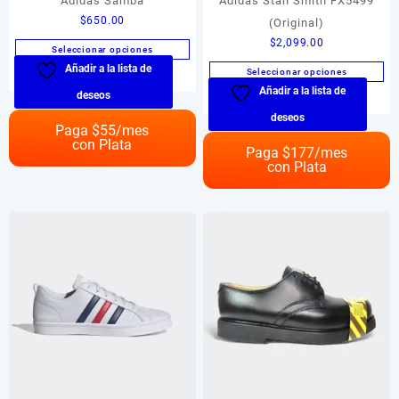
Adidas Samba
Adidas Stan Smith FX5499
$
650.00
(Original)
$
2,099.00
Seleccionar opciones
Añadir a la lista de
Este
Seleccionar opciones
producto
Añadir a la lista de
Este
deseos
tiene
producto
deseos
múltiples
Paga $
55
/mes
tiene
con Plata
variantes.
múltiples
Paga $
177
/mes
Las
con Plata
variantes.
opciones
Las
se
opciones
pueden
se
elegir
pueden
en
elegir
la
en
página
la
de
página
producto
de
producto