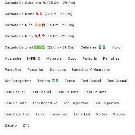
Calzado De Caballero
(25 Cm - 29 Cm)
Calzado De Dama
(22 Cm - 26 Cm)
Calzado De Niña
(15 Cm - 21 Cm)
Calzado De Niño
(15 Cm - 21 Cm)
Calzado Original
(22 Cm - 31 Cm)
Celulares
Honor
Huarache
INFINIX
Motorola
Oppo
Pantufla
Pantuflas
Pantuflas
Pantuflas
Samsung
Sandalias Y Huarache
Sin Categorizar
Tablets
Tecno
Teni Casual
Teni Casual
Teni Casual
Teni Casual
Teni De Bota
Teni De Bota
Teni De Bota
Teni Deportivo
Teni Deportivo
Teni Deportivo
Teni Deportivo
Tenis
Tenis Led
Tenis Led
Vortex
Xiaomi
Zapato
ZTE