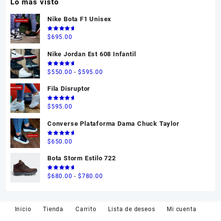
Lo mas visto
Nike Bota F1 Unisex
Valorado
$
695.00
en
5.00
de 5
Nike Jordan Est 608 Infantil
Valorado
Rango
$
550.00
-
$
595.00
en
5.00
de 5
de
Fila Disruptor
precios:
desde
Valorado
$
595.00
en
5.00
$550.00
de 5
Converse Plataforma Dama Chuck Taylor
hasta
$595.00
Valorado
$
650.00
en
5.00
de 5
Bota Storm Estilo 722
Valorado
Rango
$
680.00
-
$
780.00
en
5.00
de 5
de
precios:
desde
Inicio
Tienda
Carrito
Lista de deseos
Mi cuenta
$680.00