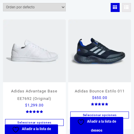
$99
$2,099
99
599
1,099
1,599
2,099
Color del producto
Color del producto
Tamaño del producto
Tamaño del producto
Adidas Advantage Base
Adidas Bounce Estilo 011
$
650.00
EE7692 (Original)
$
1,299.00
Valorado en
5.00
de 5
Seleccionar opciones
Valorado en
5.00
Añadir a la lista de
Este
de 5
Seleccionar opciones
producto
Añadir a la lista de
Este
deseos