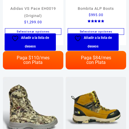
Adidas VS Pace EH0019
Bombita ALP Boots
$
995.00
(Original)
$
1,299.00
Valorado en
5.00
de 5
Seleccionar opciones
Seleccionar opciones
Añadir a la lista de
Añadir a la lista de
Este
Este
producto
producto
deseos
deseos
tiene
tiene
múltiples
múltiples
Paga $
110
/mes
Paga $
84
/mes
con Plata
con Plata
variantes.
variantes.
Las
Las
opciones
opciones
se
se
pueden
pueden
elegir
elegir
en
en
la
la
página
página
de
de
producto
producto