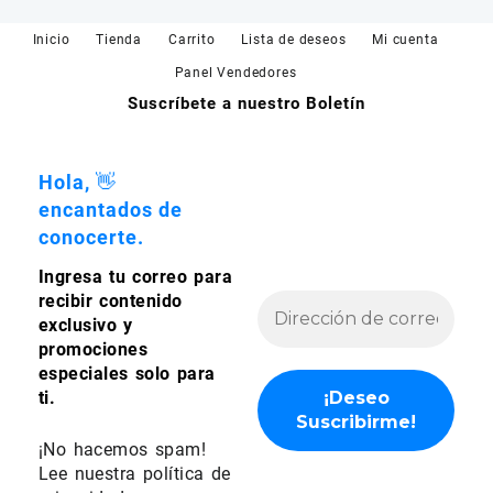
pueden
pueden
Inicio
Tienda
Carrito
Lista de deseos
Mi cuenta
elegir
elegir
en
en
Panel Vendedores
la
la
Suscríbete a nuestro Boletín
página
página
de
de
producto
producto
Hola, 👋
encantados de
conocerte.
Ingresa tu correo para
recibir contenido
exclusivo y
promociones
especiales solo para
ti.
¡No hacemos spam!
Lee nuestra
política de