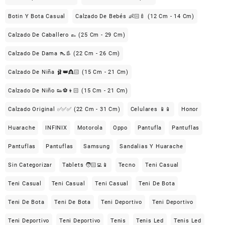
Botin Y Bota Casual
Calzado De Bebés 👶🏻🍼 (12 Cm - 14 Cm)
Calzado De Caballero 👞 (25 Cm - 29 Cm)
Calzado De Dama 👠👢 (22 Cm - 26 Cm)
Calzado De Niña 🩰👑👸🏻 (15 Cm - 21 Cm)
Calzado De Niño 👟⚽👦🏻 (15 Cm - 21 Cm)
Calzado Original ✅✅✅ (22 Cm - 31 Cm)
Celulares 📱📱
Honor
Huarache
INFINIX
Motorola
Oppo
Pantufla
Pantuflas
Pantuflas
Pantuflas
Samsung
Sandalias Y Huarache
Sin Categorizar
Tablets 🧑🏻‍💻📱
Tecno
Teni Casual
Teni Casual
Teni Casual
Teni Casual
Teni De Bota
Teni De Bota
Teni De Bota
Teni Deportivo
Teni Deportivo
Teni Deportivo
Teni Deportivo
Tenis
Tenis Led
Tenis Led