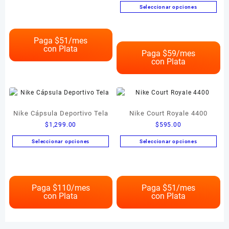
5.00
Este
de 5
Seleccionar opciones
desde
producto
Este
$695.00
tiene
producto
hasta
múltiples
Paga $
51
/mes
tiene
$750.00
con Plata
variantes.
múltiples
Paga $
59
/mes
Las
con Plata
variantes.
opciones
Las
se
opciones
pueden
se
elegir
pueden
Nike Cápsula Deportivo Tela
Nike Court Royale 4400
en
elegir
la
$
1,299.00
$
595.00
en
página
la
Seleccionar opciones
Seleccionar opciones
de
página
Este
Este
producto
de
producto
producto
producto
tiene
tiene
múltiples
múltiples
Paga $
110
/mes
Paga $
51
/mes
con Plata
con Plata
variantes.
variantes.
Las
Las
opciones
opciones
se
se