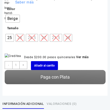
Saber más
Color
Beige
Tamaño
25
26
26.5
27
27.5
28
Desde $200.00 pesos quincenales
Ver más
Bota
-
+
Añadir al carrito
RAM
Estilo
Paga con Plata
9819
GP
cantidad
INFORMACIÓN ADICIONAL
VALORACIONES (0)