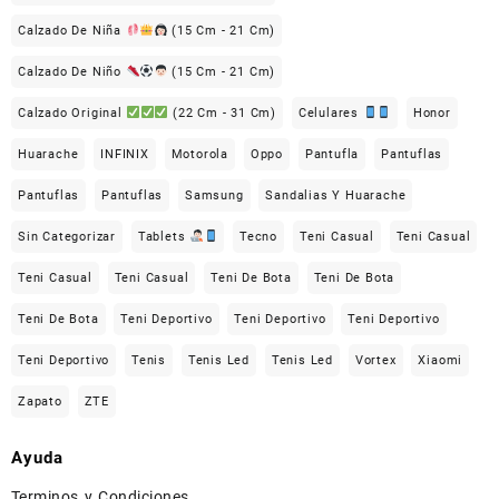
Calzado De Niña
(15 Cm - 21 Cm)
Calzado De Niño
(15 Cm - 21 Cm)
Calzado Original
(22 Cm - 31 Cm)
Celulares
Honor
Huarache
INFINIX
Motorola
Oppo
Pantufla
Pantuflas
Pantuflas
Pantuflas
Samsung
Sandalias Y Huarache
Sin Categorizar
Tablets
Tecno
Teni Casual
Teni Casual
Teni Casual
Teni Casual
Teni De Bota
Teni De Bota
Teni De Bota
Teni Deportivo
Teni Deportivo
Teni Deportivo
Teni Deportivo
Tenis
Tenis Led
Tenis Led
Vortex
Xiaomi
Zapato
ZTE
Ayuda
Terminos y Condiciones