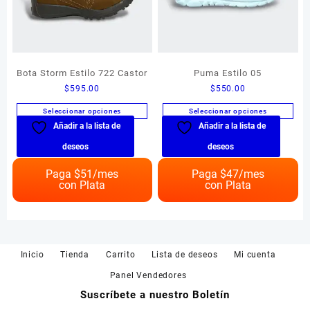
producto
de
producto
Bota Storm Estilo 722 Castor
Puma Estilo 05
$
595.00
$
550.00
Seleccionar opciones
Seleccionar opciones
Añadir a la lista de
Añadir a la lista de
Este
Este
producto
producto
deseos
deseos
tiene
tiene
múltiples
múltiples
Paga $
51
/mes
Paga $
47
/mes
con Plata
con Plata
variantes.
variantes.
Las
Las
opciones
opciones
se
se
pueden
pueden
Inicio
Tienda
Carrito
Lista de deseos
Mi cuenta
elegir
elegir
en
en
Panel Vendedores
la
la
Suscríbete a nuestro Boletín
página
página