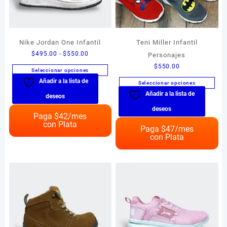
Nike Jordan One Infantil
Teni Miller Infantil
Rango
$
495.00
-
$
550.00
Personajes
de
$
550.00
Seleccionar opciones
precios:
Añadir a la lista de
Este
Seleccionar opciones
desde
producto
Añadir a la lista de
Este
$495.00
deseos
tiene
producto
hasta
deseos
múltiples
Paga $
42
/mes
tiene
$550.00
con Plata
variantes.
múltiples
Paga $
47
/mes
Las
con Plata
variantes.
opciones
Las
se
opciones
pueden
se
elegir
pueden
en
elegir
la
en
página
la
de
página