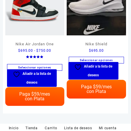
página
la
de
página
producto
de
producto
Nike Air Jordan One
Nike Shield
Rango
$
695.00
-
$
750.00
$
695.00
de
Seleccionar opciones
Valorado en
precios:
5.00
Añadir a la lista de
Este
de 5
Seleccionar opciones
desde
producto
Añadir a la lista de
Este
$695.00
deseos
tiene
producto
hasta
deseos
múltiples
Paga $
59
/mes
tiene
$750.00
con Plata
variantes.
múltiples
Paga $
59
/mes
Las
con Plata
variantes.
opciones
Las
se
opciones
pueden
se
elegir
pueden
Inicio
Tienda
Carrito
Lista de deseos
Mi cuenta
en
elegir