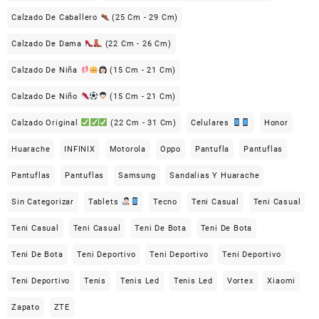
Calzado De Caballero
(25 Cm - 29 Cm)
Calzado De Dama
(22 Cm - 26 Cm)
Calzado De Niña
(15 Cm - 21 Cm)
Calzado De Niño
(15 Cm - 21 Cm)
Calzado Original
(22 Cm - 31 Cm)
Celulares
Honor
Huarache
INFINIX
Motorola
Oppo
Pantufla
Pantuflas
Pantuflas
Pantuflas
Samsung
Sandalias Y Huarache
Sin Categorizar
Tablets
Tecno
Teni Casual
Teni Casual
Teni Casual
Teni Casual
Teni De Bota
Teni De Bota
Teni De Bota
Teni Deportivo
Teni Deportivo
Teni Deportivo
Teni Deportivo
Tenis
Tenis Led
Tenis Led
Vortex
Xiaomi
Zapato
ZTE