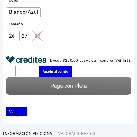
Color
Blanco/Azul
Tamaño
26
27
28
Desde $200.00 pesos quincenales
Ver más
Tommy
-
+
Añadir al carrito
Hilfiger
H1
Paga con Plata
cantidad
INFORMACIÓN ADICIONAL
VALORACIONES (0)