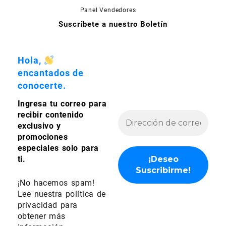
la
en
Panel Vendedores
página
la
Suscríbete a nuestro Boletín
de
página
producto
de
producto
Hola,
encantados de
conocerte.
Ingresa tu correo para
recibir contenido
exclusivo y
promociones
especiales solo para
ti.
¡No hacemos spam!
Lee nuestra
política de
privacidad
para
obtener más