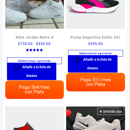
Nike Jordan Retro 4
Puma Deportivo Estilo 201
Rango
$
750.00
-
$
950.00
$
595.00
de
Seleccionar opciones
Valorado en
precios:
5.00
Añadir a la lista de
Este
de 5
Seleccionar opciones
desde
producto
Añadir a la lista de
Este
$750.00
deseos
tiene
producto
hasta
deseos
múltiples
Paga $
51
/mes
tiene
$950.00
con Plata
variantes.
múltiples
Paga $
64
/mes
Las
con Plata
variantes.
opciones
Las
se
opciones
pueden
se
elegir
pueden
en
elegir
la
en